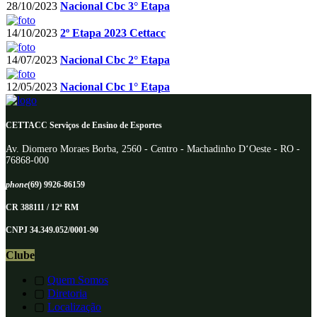
28/10/2023
Nacional Cbc 3° Etapa
14/10/2023
2º Etapa 2023 Cettacc
14/07/2023
Nacional Cbc 2° Etapa
12/05/2023
Nacional Cbc 1° Etapa
CETTACC Serviços de Ensino de Esportes
Av. Diomero Moraes Borba, 2560 - Centro - Machadinho D‘Oeste - RO -
76868-000
phone
(69) 9926-86159
CR 388111 / 12ª RM
CNPJ 34.349.052/0001-90
Clube
▢
Quem Somos
▢
Diretoria
▢
Localização