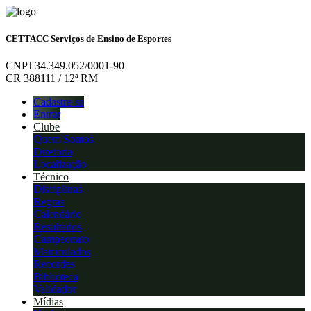
CETTACC Serviços de Ensino de Esportes
CNPJ 34.349.052/0001-90
CR 388111 / 12ª RM
Cadastre-se
Entrar
Clube
Quem Somos
Diretoria
Localização
Técnico
Disciplinas
Regras
Calendário
Resultados
Campeonato
Matriculados
Recordes
Biblioteca
Validador
Mídias