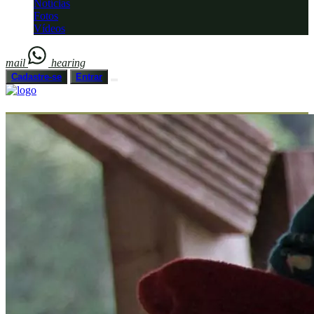
Notícias
Fotos
Vídeos
mail
hearing
Cadastre-se
Entrar