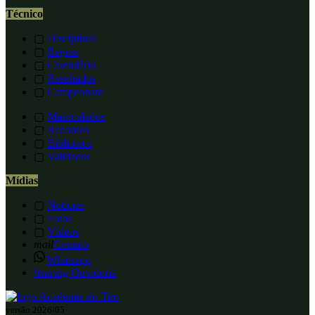
Técnico
▢
Disciplinas
▢
Regras
▢
Calendário
▢
Resultados
▢
Campeonato
▢
Matriculados
▢
Recordes
▢
Biblioteca
▢
Validador
Mídias
▢
Notícias
▢
Fotos
▢
Vídeos
mail
Contato
Whatsapp
hearing
Ouvidoria
versão 2026/05