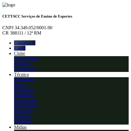
CETTACC Serviços de Ensino de Esportes
CNPJ 34.349.052/0001-90
CR 388111 / 12ª RM
Cadastre-se
Entrar
Clube
Quem Somos
Diretoria
Localização
Técnico
Disciplinas
Regras
Calendário
Resultados
Campeonato
Matriculados
Recordes
Biblioteca
Validador
Mídias