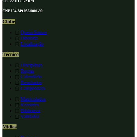
CR 388111 / 12ª RM
CNPJ 34.349.052/0001-90
Clube
▢
Quem Somos
▢
Diretoria
▢
Localização
Técnico
▢
Disciplinas
▢
Regras
▢
Calendário
▢
Resultados
▢
Campeonato
▢
Matriculados
▢
Recordes
▢
Biblioteca
▢
Validador
Mídias