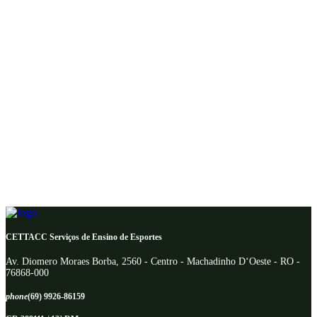
CETTACC Serviços de Ensino de Esportes
Av. Diomero Moraes Borba, 2560 - Centro - Machadinho D‘Oeste - RO -
76868-000
phone
(69) 9926-86159