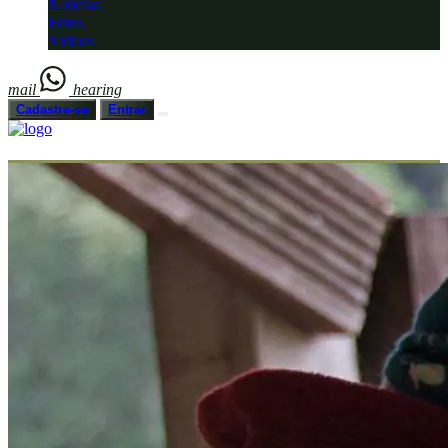
Notícias
Fotos
Vídeos
mail
hearing
Cadastre-se
Entrar