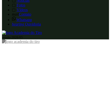
▢
Notícias
▢
Fotos
▢
Vídeos
mail
Contato
Whatsapp
hearing
Ouvidoria
versão 2026/05