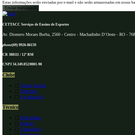
Estas informações serão enviadas por e-mail e não serão armazenadas em nosso b
CETTACC Serviços de Ensino de Esportes
Av. Diomero Moraes Borba, 2560 - Centro - Machadinho D‘Oeste - RO - 76
phone
(69) 9926-86159
CR 388111 / 12ª RM
CNPJ 34.349.052/0001-90
Clube
▢
Quem Somos
▢
Diretoria
▢
Localização
Técnico
▢
Disciplinas
▢
Regras
▢
Calendário
▢
Resultados