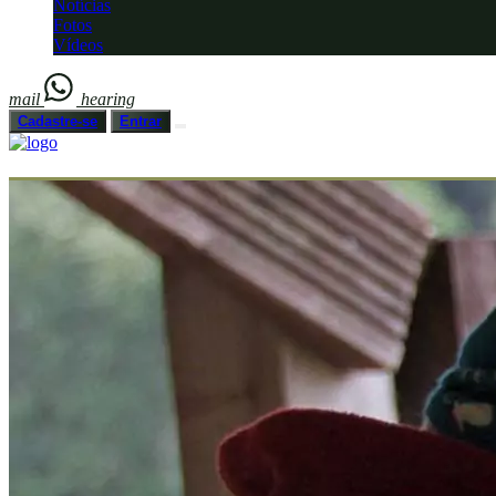
Notícias
Fotos
Vídeos
mail
hearing
Cadastre-se
Entrar