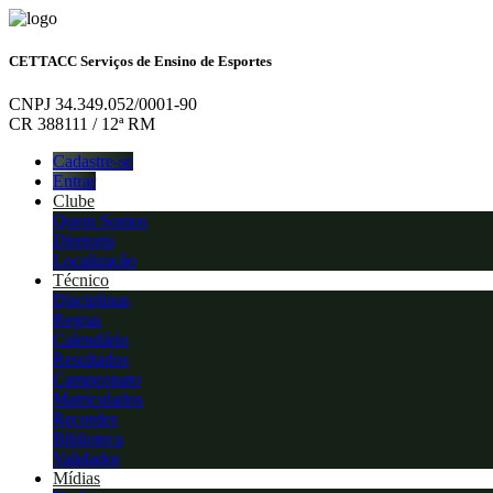
CETTACC Serviços de Ensino de Esportes
CNPJ 34.349.052/0001-90
CR 388111 / 12ª RM
Cadastre-se
Entrar
Clube
Quem Somos
Diretoria
Localização
Técnico
Disciplinas
Regras
Calendário
Resultados
Campeonato
Matriculados
Recordes
Biblioteca
Validador
Mídias