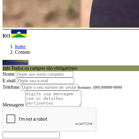
RO
home
Contato
print
Imprimir
info
Todos os campos são obrigatórios
Nome
E-mail
Telefone
formato: (99) 99999-9999
Mensagem