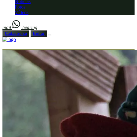
Notícias
Fotos
Vídeos
mail
hearing
Cadastre-se
Entrar