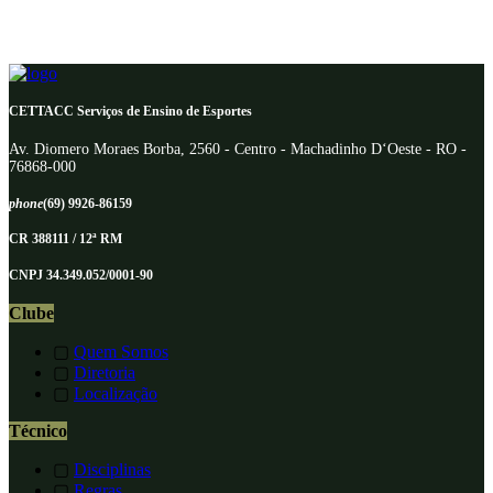
CETTACC Serviços de Ensino de Esportes
Av. Diomero Moraes Borba, 2560 - Centro - Machadinho D‘Oeste - RO -
76868-000
phone
(69) 9926-86159
CR 388111 / 12ª RM
CNPJ 34.349.052/0001-90
Clube
▢
Quem Somos
▢
Diretoria
▢
Localização
Técnico
▢
Disciplinas
▢
Regras