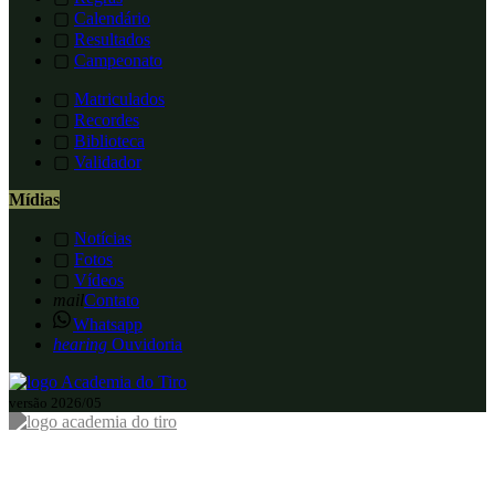
▢
Calendário
▢
Resultados
▢
Campeonato
▢
Matriculados
▢
Recordes
▢
Biblioteca
▢
Validador
Mídias
▢
Notícias
▢
Fotos
▢
Vídeos
mail
Contato
Whatsapp
hearing
Ouvidoria
versão 2026/05