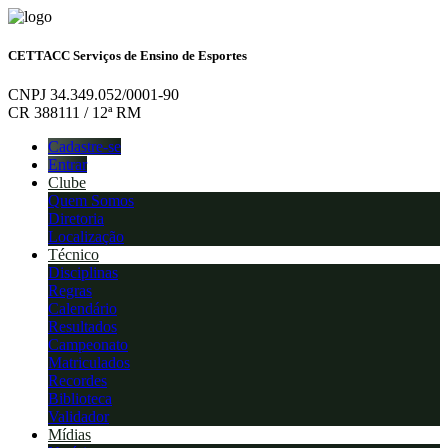
CETTACC Serviços de Ensino de Esportes
CNPJ 34.349.052/0001-90
CR 388111 / 12ª RM
Cadastre-se
Entrar
Clube
Quem Somos
Diretoria
Localização
Técnico
Disciplinas
Regras
Calendário
Resultados
Campeonato
Matriculados
Recordes
Biblioteca
Validador
Mídias