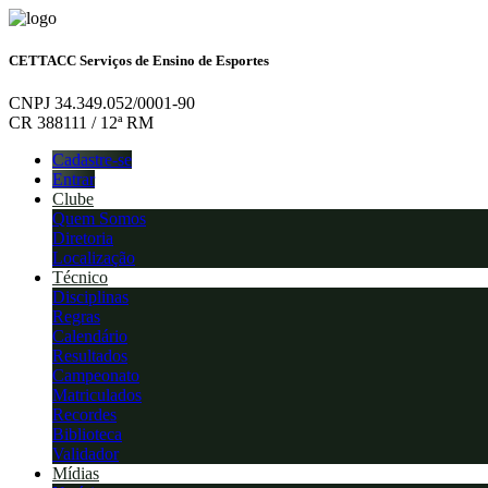
CETTACC Serviços de Ensino de Esportes
CNPJ 34.349.052/0001-90
CR 388111 / 12ª RM
Cadastre-se
Entrar
Clube
Quem Somos
Diretoria
Localização
Técnico
Disciplinas
Regras
Calendário
Resultados
Campeonato
Matriculados
Recordes
Biblioteca
Validador
Mídias