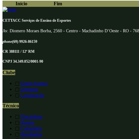
Início
Fim
CETTACC Serviços de Ensino de Esportes
Av. Diomero Moraes Borba, 2560 - Centro - Machadinho D‘Oeste - RO - 76
phone
(69) 9926-86159
CR 388111 / 12ª RM
CNPJ 34.349.052/0001-90
Clube
▢
Quem Somos
▢
Diretoria
▢
Localização
Técnico
▢
Disciplinas
▢
Regras
▢
Calendário
▢
Resultados