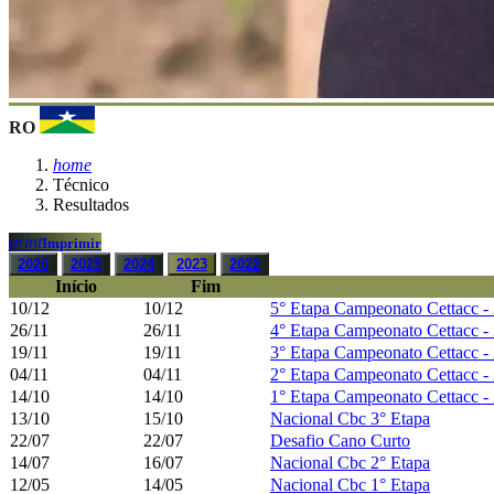
RO
home
Técnico
Resultados
print
Imprimir
2026
2025
2024
2023
2022
Início
Fim
10/12
10/12
5° Etapa Campeonato Cettacc -
26/11
26/11
4° Etapa Campeonato Cettacc -
19/11
19/11
3° Etapa Campeonato Cettacc -
04/11
04/11
2° Etapa Campeonato Cettacc -
14/10
14/10
1° Etapa Campeonato Cettacc -
13/10
15/10
Nacional Cbc 3° Etapa
22/07
22/07
Desafio Cano Curto
14/07
16/07
Nacional Cbc 2° Etapa
12/05
14/05
Nacional Cbc 1° Etapa