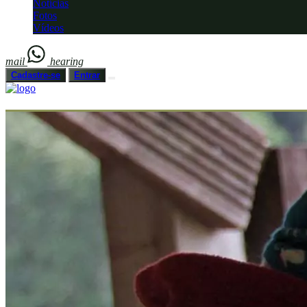
Notícias
Fotos
Vídeos
mail
hearing
Cadastre-se
Entrar